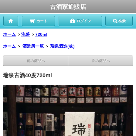
古酒家通販店
カート
ログイン
検索
ホーム
＞
泡盛
＞
720ml
ホーム
＞
酒造所一覧
＞
瑞泉酒造(株)
前の商品へ
次の商品へ
瑞泉古酒40度720ml