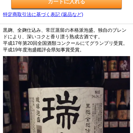
特定商取引法に基づく表記 (返品など)
黒麹、全麹仕込み、常圧蒸留の本格派泡盛。独自のブレン
ドにより、深いコクと香り漂う熟成古酒です。
平成17年第20回全国酒類コンクールにてグランプリ受賞。
平成19年度泡盛鑑評会県知事賞受賞。