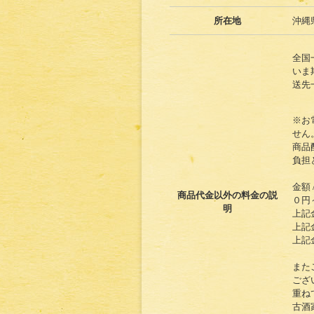
所在地
沖縄
全国
いま
送先
※お
せん
商品
負担
金額 
商品代金以外の料金の説
０円～
明
上記
上記
上記
また
ござ
重ね
古酒