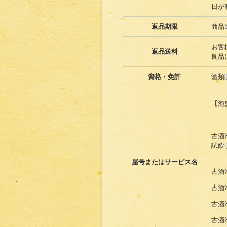
日が
返品期限
商品
お客
返品送料
良品
資格・免許
酒類
【泡
古酒
試飲
屋号またはサービス名
古酒
古酒
古酒
古酒