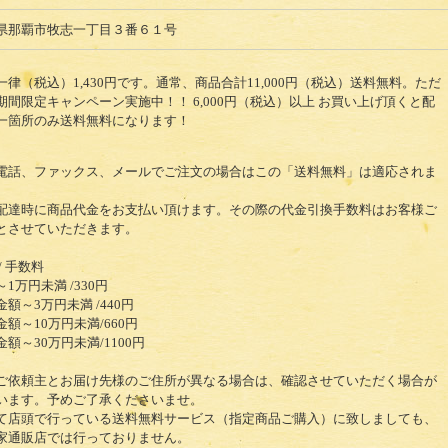
県那覇市牧志一丁目３番６１号
一律（税込）1,430円です。通常、商品合計11,000円（税込）送料無料。ただ
期間限定キャンペーン実施中！！ 6,000円（税込）以上 お買い上げ頂くと配
一箇所のみ送料無料になります！
電話、ファックス、メールでご注文の場合はこの「送料無料」は適応されま
。
配達時に商品代金をお支払い頂けます。その際の代金引換手数料はお客様ご
とさせていただきます。
/ 手数料
1万円未満 /330円
金額～3万円未満 /440円
金額～10万円未満/660円
金額～30万円未満/1100円
ご依頼主とお届け先様のご住所が異なる場合は、確認させていただく場合が
います。予めご了承くださいませ。
て店頭で行っている送料無料サービス（指定商品ご購入）に致しましても、
家通販店では行っておりません。