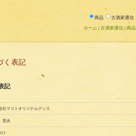
商品
古酒家通信
ホーム
古酒家通信
商品
づく表記
表記
会社マコトオリジナルグッズ
 晃央
013