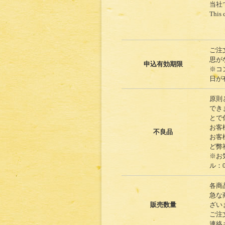
当社
This 
ご注
思が
申込有効期限
※コ
日が
原則
でき
とで
お客
不良品
お客
ど弊
※お
ル：01
各商
急な
販売数量
ざい
ご注
連絡