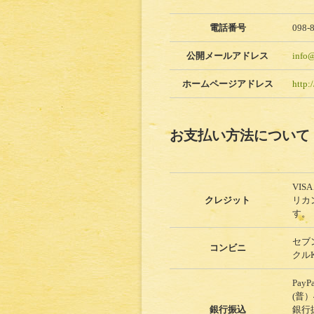
電話番号
098-
公開メールアドレス
info
ホームページアドレス
http:
お支払い方法について
VI
クレジット
リカ
す。
セブ
コンビニ
クル
Pa
(普
銀行振込
銀行