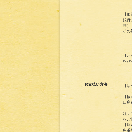
【銀
銀行
制）
その
【お
Pa
お支払い方法
【ゆ
【振
口座番
注：
をご
【店
座番号