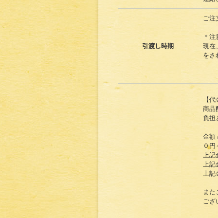
ご注
＊注
引渡し時期
現在
をさ
【代
商品
負担
金額 
０円～
上記
上記金
上記
また
ござ