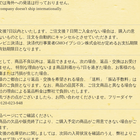
では海外への発送は行っておりません。
company doesn't ship internationally.
文後7日以内といたします。ご注文後７日間ご入金がない場合は、購入の意
ないものとし、注文を自動的にキャンセルとさせていただきます。
ンビニ決済は、決済代行事業者GMOイプシロン株式会社が定めるお支払期限
有効期限日となります。
として、商品不良以外は、返品できません。次の場合、返品・交換はお受け
ません。 特別な理由がないまま商品到着から7日を過ぎた場合。お客様のも
傷または汚損が生じた場合。
様のご都合により返品・交換を希望される場合、「送料」「振込手数料」は
様のご負担となります。なお、商品の品質不良、ご注文商品と異なる場合な
社の理由による返品料金は弊社で負担いたします。
気づきの点がございましたら、お問い合わせくださいませ。フリーダイヤ
20-023-948
品ページにてご確認ください。
商品の欠品や販売終了により、ご購入予定の商品がご用意できない場合がご
ます。
文後の在庫切れに関しましては、次回の入荷状況を確認のうえ、弊社よりご
させて頂いております。