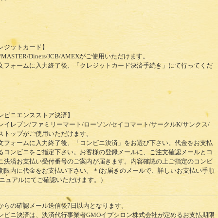
レジットカード】
A/MASTER/Diners/JCB/AMEXがご使用いただけます。
文フォームに入力終了後、「クレジットカード決済手続き」にて行ってくだ
。
ンビニエンスストア決済】
ンイレブン/ファミリーマート/ローソン/セイコマート/サークルK/サンクス/
ストップがご使用いただけます。
文フォームに入力終了後、「コンビニ決済」をお選び下さい。代金をお支払
るコンビニをご指定下さい。お客様の登録メールに、ご注文確認メールとコ
ニ決済お支払い受付番号のご案内が届きます。内容確認の上ご指定のコンビ
期限内に代金をお支払い下さい。＊(お届きのメールで、詳しいお支払い手順
マニュアルにてご確認いただけます。）
からの確認メール送信後7日以内となります。
ンビニ決済は、決済代行事業者GMOイプシロン株式会社が定めるお支払期限