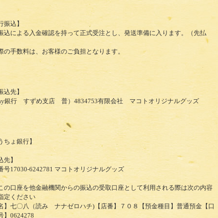
行振込】
振込による入金確認を持って正式受注とし、発送準備に入ります。（先払
際の手数料は、お客様のご負担となります。
振込先】
yPay銀行 すずめ支店 普）4834753有限会社 マコトオリジナルグッズ
うちょ銀行】
込先】
号17030-6242781 マコトオリジナルグッズ
この口座を他金融機関からの振込の受取口座として利用される際は次の内容
指定ください
名】七〇八（読み ナナゼロハチ)【店番】７０８【預金種目】普通預金【口
】0624278