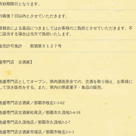
有効期限日となります。
到着後７日以内とさせていただきます。
様都合による返品につきましてはお客様のご負担とさせていただきます。不
に該当する場合は当方で負担いたします。
販売許可免許 那酒第５１２７号
盛専門店 古酒家】
泡盛専門店としてオープン。県内酒造所全ての、古酒を取り揃え、お客様に
して頂き販売をする。また、県内の県産菓子・食品の販売。
泡盛専門店古酒家／那覇市牧志1-3-62
泡盛専門店古酒家松尾店／那覇市久茂地3-4-18
泡盛専門店久茂地店／那覇市久茂地3-2-7
泡盛専門店古酒家市場店／那覇市牧志3-1-1