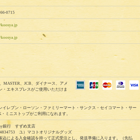
866-0715
@koosya.jp
//koosya.jp
SA、MASTER、JCB、ダイナース、アメ
ン・エキスプレスがご使用いただけま
ンイレブン・ローソン・ファミリーマート・サンクス・セイコマート・サー
K・ミニストップがご利用になれます。
yPay銀行 すずめ支店
）4834753 ユ）マコトオリジナルグッズ
振込による入金確認を持って正式受注とし、発送準備に入ります。（先払