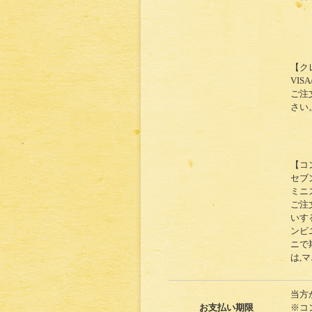
【ク
VIS
ご注
さい
【コ
セブ
ミニ
ご注
いす
ンビ
ニで
は,
当方
お支払い期限
※コ