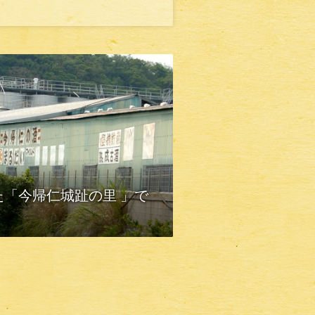
「今帰仁城趾の里 」で