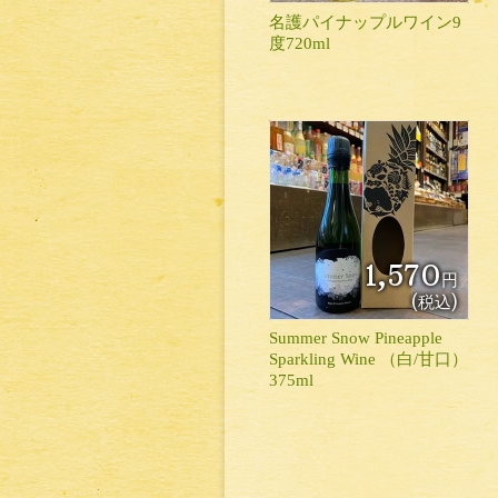
名護パイナップルワイン9
度720ml
1,570
円
(税込)
Summer Snow Pineapple
Sparkling Wine （白/甘口）
375ml