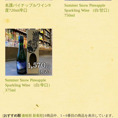
名護パイナップルワイン9
Summer Snow Pineapple
度720ml辛口
Sparkling Wine （白/甘口）
750ml
1,570
円
(税込)
Summer Snow Pineapple
Sparkling Wine （白/辛口）
375ml
[
おすすめ順
価格順
新着順
]
6商品中、1～6番目の商品を表示しています。