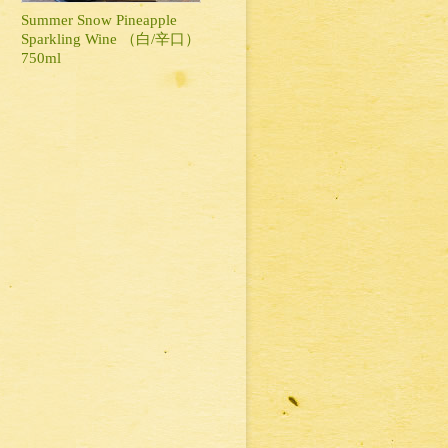
Summer Snow Pineapple
Sparkling Wine （白/辛口）
750ml