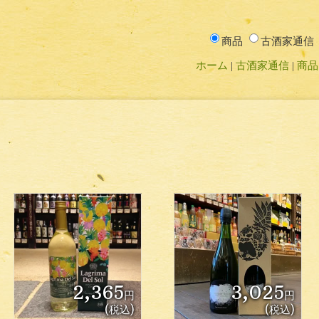
商品
古酒家通信
ホーム
古酒家通信
商品
2,365
3,025
円
円
(税込)
(税込)