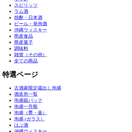
スピリッツ
ラム酒
焼酎・日本酒
ビール・発泡酒
沖縄ウィスキー
県産食品
県産菓子
調味料
雑貨（その他）
全ての商品
特選ページ
古酒家限定蔵出し泡盛
酒造所一覧
泡盛紙パック
泡盛一升瓶
泡盛（甕・壷）
泡盛 (ガラス）
はぶ酒
沖縄ウィスキー