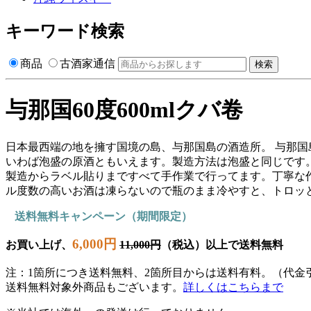
キーワード検索
商品
古酒家通信
検索
与那国60度600mlクバ卷
日本最西端の地を擁す国境の島、与那国島の酒造所。 与那国
いわば泡盛の原酒ともいえます。製造方法は泡盛と同じです
製造からラベル貼りまですべて手作業で行ってます。丁寧な
ル度数の高いお酒は凍らないので瓶のまま冷やすと、トロッ
送料無料キャンペーン（期間限定）
6,000円
お買い上げ、
11,000円
（税込）以上で送料無料
注：1箇所につき送料無料、2箇所目からは送料有料。（代金
送料無料対象外商品もございます。
詳しくはこちらまで